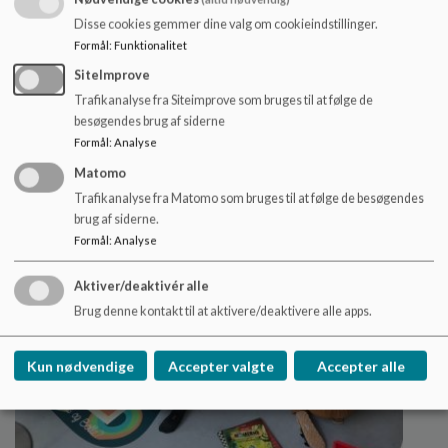
Disse cookies gemmer dine valg om cookieindstillinger.
Værdigrundlag
Formål
:
Funktionalitet
Udvikling - fællesskab - faglighed - tradition I er altid
SiteImprove
velkommen til at kontakte os for et besøg!
Trafikanalyse fra Siteimprove som bruges til at følge de
Læs mere
besøgendes brug af siderne
Formål
:
Analyse
Matomo
Trafikanalyse fra Matomo som bruges til at følge de besøgendes
brug af siderne.
Formål
:
Analyse
Aktiver/deaktivér alle
Brug denne kontakt til at aktivere/deaktivere alle apps.
Kun nødvendige
Accepter valgte
Accepter alle