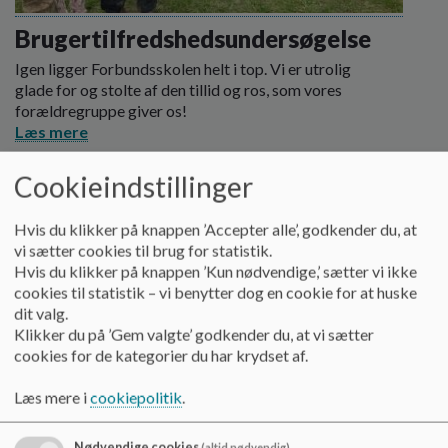
o
l
Brugertilfredshedsundersøgelse
d
Igen ligger Forbundsskolen helt i top. Vi er utrolig
e
glade for og stolte af den tillid og ros, som vores
t
forældregruppe giver os!
Læs mere
Cookieindstillinger
Hvis du klikker på knappen ’Accepter alle’, godkender du, at
vi sætter cookies til brug for statistik.
Hvis du klikker på knappen ’Kun nødvendige,’ sætter vi ikke
cookies til statistik – vi benytter dog en cookie for at huske
dit valg.
Klikker du på ’Gem valgte’ godkender du, at vi sætter
cookies for de kategorier du har krydset af.
Læs mere i
cookiepolitik
.
Nødvendige cookies
(altid nødvendig)