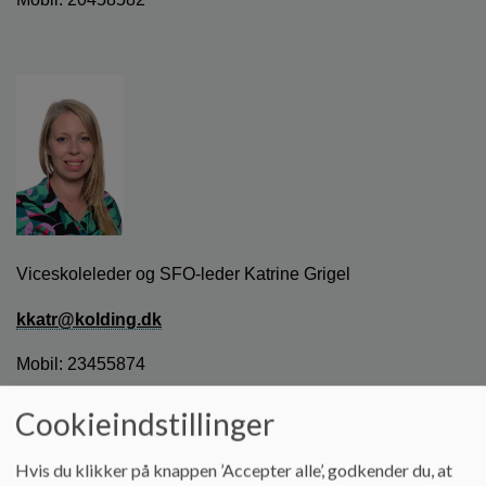
Viceskoleleder og SFO-leder Katrine Grigel
kkatr@kolding.dk
Mobil: 23455874
Cookieindstillinger
Hvis du klikker på knappen ’Accepter alle’, godkender du, at