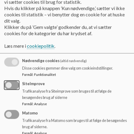
vi sætter cookies til brug for statistik.
Hvis du klikker på knappen ’Kun nødvendige,’ sætter vi ikke
cookies til statistik – vi benytter dog en cookie for at huske
dit valg.
Klikker du på ’Gem valgte’ godkender du, at vi sætter
cookies for de kategorier du har krydset af.
Læs mere i
cookiepolitik
.
Nødvendige cookies
(altid nødvendig)
Disse cookies gemmer dine valg om cookieindstillinger.
Sekretær Marianne L. Schlünssen
Formål
:
Funktionalitet
SiteImprove
mals@kolding.dk
Trafikanalyse fra Siteimprove som bruges til at følge de
besøgendes brug af siderne
Tlf. 21174336
Formål
:
Analyse
Matomo
Trafikanalyse fra Matomo som bruges til at følge de besøgendes
brug af siderne.
Formål
:
Analyse