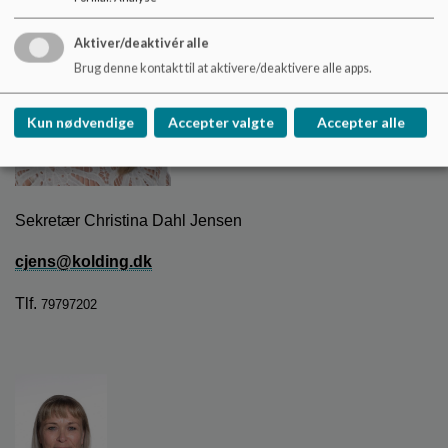
Aktiver/deaktivér alle
Brug denne kontakt til at aktivere/deaktivere alle apps.
Kun nødvendige
Accepter valgte
Accepter alle
Sekretær Christina Dahl Jensen
cjens@kolding.dk
Tlf.
79797202