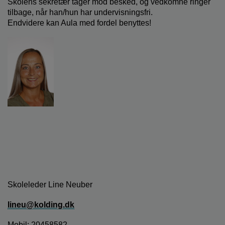
Skolens sekretær tager mod besked, og vedkomne ringer
o
tilbage, når han/hun har undervisningsfri.
l
Endvidere kan Aula med fordel benyttes!
d
e
t
Skoleleder Line Neuber
lineu@kolding.dk
Mobil: 20458582