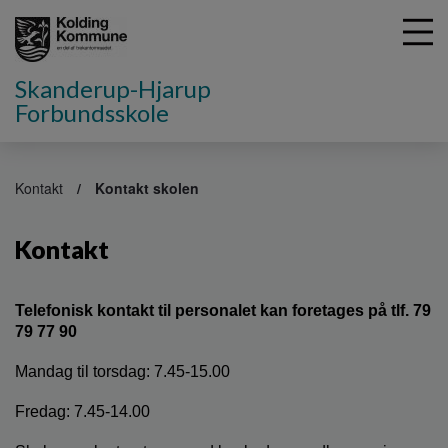
Skanderup-Hjarup
Forbundsskole
G
å
Kontakt
Kontakt skolen
t
i
Kontakt
l
h
o
v
Telefonisk kontakt til personalet kan foretages på tlf. 79
e
79 77 90
d
i
Mandag til torsdag: 7.45-15.00
n
Fredag: 7.45-14.00
d
h