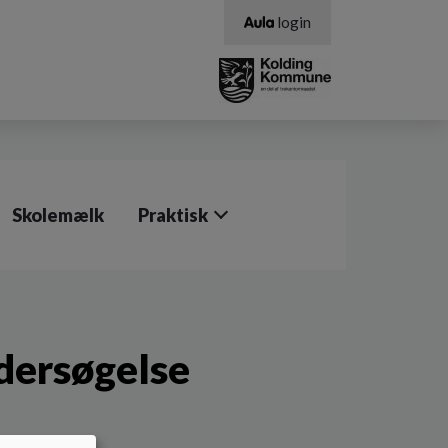
login
Skolemælk
Praktisk
dersøgelse