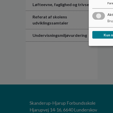
For
Løfteevne, faglighed og trivsel
Akt
Referat af skolens
Brug
udviklingssamtaler
Kun 
Undervisningsmiljøvurdering
Skanderup-Hjarup Forbundsskole
Hjarupvej 14-16, 6640 Lunderskov