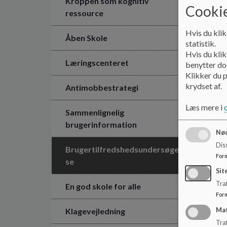
Kroppen som kognitiv
Cookie
ressource
Hvis du klik
Åben Skole
statistik.
Hvis du klik
Læringscenteret
benytter dog
Klikker du p
krydset af.
Antimobbestrategi
Læs mere i
Sammenlignelig
brugerinformation
Nød
Dis
Brugertilfredshedsundersøgel
For
se
Sit
Traf
En god skole for alle
For
Klagevejledning
Ma
Tra