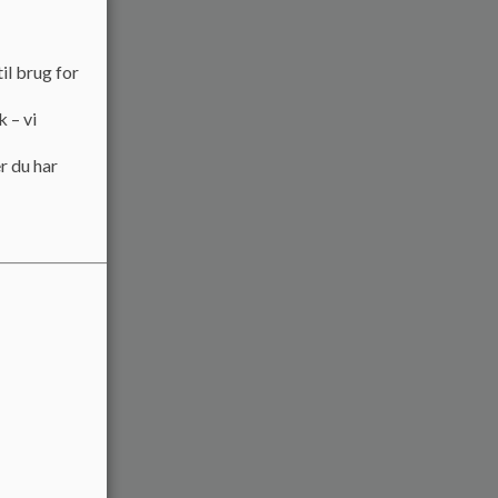
il brug for
k – vi
r du har