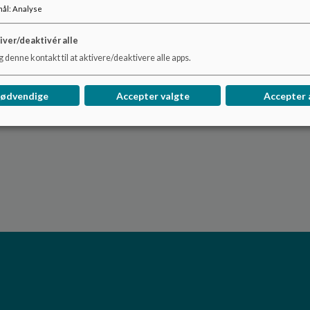
mål
:
Analyse
iver/deaktivér alle
 denne kontakt til at aktivere/deaktivere alle apps.
nødvendige
Accepter valgte
Accepter 