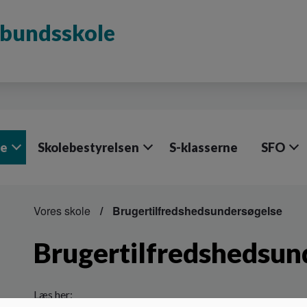
rbundsskole
le
Skolebestyrelsen
S-klasserne
SFO
Vores skole
Brugertilfredshedsundersøgelse
Brugertilfredshedsun
Læs her: