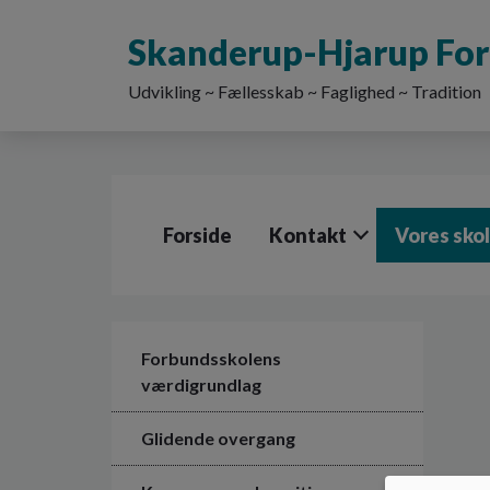
G
å
Skanderup-Hjarup Fo
t
i
Udvikling ~ Fællesskab ~ Faglighed ~ Tradition
l
h
o
v
e
d
Forside
Kontakt
Vores sko
i
n
d
h
o
l
Forbundsskolens
d
værdigrundlag
e
t
Glidende overgang