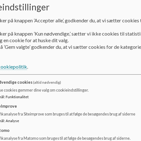
indstillinger
Dokumenter
Kolding BTU.pdf
ker på knappen ’Accepter alle’, godkender du, at vi sætter cookies t
ker på knappen ’Kun nødvendige,’ sætter vi ikke cookies til statisti
 en cookie for at huske dit valg.
å ’Gem valgte’ godkender du, at vi sætter cookies for de kategorie
cookiepolitik
.
vendige cookies
(altid nødvendig)
se cookies gemmer dine valg om cookieindstillinger.
mål
:
Funktionalitet
eImprove
ikanalyse fra Siteimprove som bruges til at følge de besøgendes brug af siderne
mål
:
Analyse
tomo
fikanalyse fra Matomo som bruges til at følge de besøgendes brug af siderne.