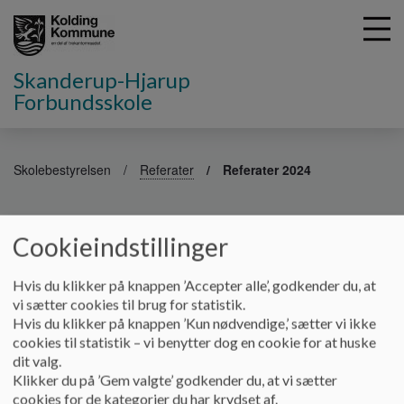
Skanderup-Hjarup
Forbundsskole
G
å
Skolebestyrelsen
Referater
Referater 2024
t
i
Referater 2024
l
Cookieindstillinger
h
o
v
Referater 2024
Hvis du klikker på knappen ’Accepter alle’, godkender du, at
e
vi sætter cookies til brug for statistik.
Dokumenter
d
Hvis du klikker på knappen ’Kun nødvendige,’ sætter vi ikke
i
cookies til statistik – vi benytter dog en cookie for at huske
210224- Referat skolebestyrelse.pdf
n
dit valg.
d
Klikker du på ’Gem valgte’ godkender du, at vi sætter
h
cookies for de kategorier du har krydset af.