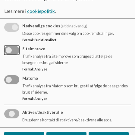
o
170424 referat skolebestyrelse.pdf
l
Læs mere i
cookiepolitik
.
d
e
Referat 190624.pdf
Nødvendige cookies
(altid nødvendig)
t
Disse cookies gemmer dine valg om cookieindstillinger.
Formål
:
Funktionalitet
Referat 210824.pdf
SiteImprove
Trafikanalyse fra Siteimprove som bruges til at følge de
besøgendes brug af siderne
Referat 231024.pdf
Formål
:
Analyse
Matomo
Trafikanalyse fra Matomo som bruges til at følge de besøgendes
Referat 181224.pdf
brug af siderne.
Formål
:
Analyse
Aktiver/deaktivér alle
Brug denne kontakt til at aktivere/deaktivere alle apps.
Skanderup-Hjarup Forbundsskole