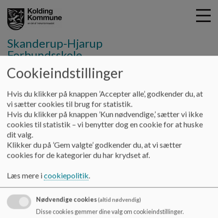
Skanderup-Hjarup
Forbundsskole
Cookieindstillinger
G
å
Vores skole
Kroppen som kognitiv ressource
Hvis du klikker på knappen ’Accepter alle’, godkender du, at
t
vi sætter cookies til brug for statistik.
i
Hvis du klikker på knappen ’Kun nødvendige,’ sætter vi ikke
Kroppen som kognitiv ressource
l
cookies til statistik – vi benytter dog en cookie for at huske
h
dit valg.
o
Klikker du på ’Gem valgte’ godkender du, at vi sætter
v
I skoleåret 18/19 deltog hele personalegruppen i
cookies for de kategorier du har krydset af.
e
udviklingsprojektet "Kroppen som kognitiv ressource".
d
Læs mere i
cookiepolitik
.
I skoleåret 19/20 implementerede vi vores viden i
i
undervisningen til gavn for børnene. Derfor er dagens
n
struktur tilrettelagt således, at UU-timerne kan udnyttes
Nødvendige cookies
(altid nødvendig)
d
optimalt til dette.
h
Disse cookies gemmer dine valg om cookieindstillinger.