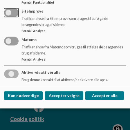
o
Formål
:
Funktionalitet
Udover at hele personalet er uddannet, er to lærere
l
SiteImprove
videreuddannet, således disse opleves som "ekstra nørder"
d
Trafikanalyse fra Siteimprove som bruges til at følge de
indenfor feltet.
e
besøgendes brug af siderne
t
Formål
:
Analyse
Matomo
Trafikanalyse fra Matomo som bruges til at følge de besøgendes
Skanderup-Hjarup Forbundsskole
brug af siderne.
Hjarupvej 14-16, 6640 Lunderskov
Formål
:
Analyse
forbundsskolen@kolding.dk
Aktiver/deaktivér alle
+45 79797790
Brug denne kontakt til at aktivere/deaktivere alle apps.
EAN NR.
EAN 5798XXXXX
Sitemap
Kun nødvendige
Accepter valgte
Accepter alle
Cookie politik