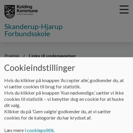
Skanderup-Hjarup
Forbundsskole
G
å
Praktisk
Links til undersøgelser
t
Cookieindstillinger
i
Links til undersøgelser
l
h
Hvis du klikker på knappen ’Accepter alle’, godkender du, at
o
vi sætter cookies til brug for statistik.
v
Nationale test:
Hvis du klikker på knappen ’Kun nødvendige,’ sætter vi ikke
e
cookies til statistik – vi benytter dog en cookie for at huske
https://xn--testogprver-ngb.dk/
d
dit valg.
i
Klikker du på ’Gem valgte’ godkender du, at vi sætter
Kolding-undersøgelsen:
n
cookies for de kategorier du har krydset af.
d
https://kolding.klassetrivsel.dk/user/login
h
Læs mere i
cookiepolitik
.