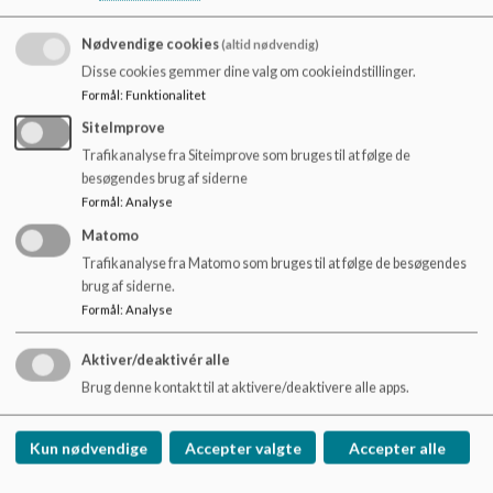
o
National trivsel:
l
Nødvendige cookies
(altid nødvendig)
d
https://nationaltrivsel.dk/elevtrivsel/login
Disse cookies gemmer dine valg om cookieindstillinger.
e
Formål
:
Funktionalitet
t
SiteImprove
Trafikanalyse fra Siteimprove som bruges til at følge de
besøgendes brug af siderne
Formål
:
Analyse
Matomo
Trafikanalyse fra Matomo som bruges til at følge de besøgendes
brug af siderne.
Formål
:
Analyse
Skanderup-Hjarup Forbundsskole
Aktiver/deaktivér alle
Brug denne kontakt til at aktivere/deaktivere alle apps.
Hjarupvej 14-16, 6640 Lunderskov
forbundsskolen@kolding.dk
Kun nødvendige
Accepter valgte
Accepter alle
+45 79797790
EAN NR.
EAN 5798XXXXX